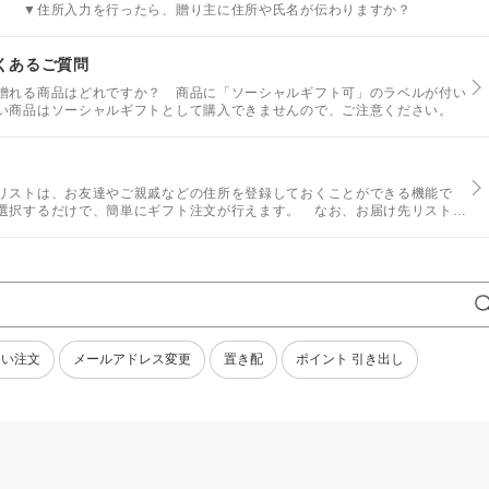
。 ▼住所入力を行ったら、贈り主に住所や氏名が伝わりますか？
くあるご質問
贈れる商品はどれですか？ 商品に「ソーシャルギフト可」のラベルが付い
い商品はソーシャルギフトとして購入できませんので、ご注意ください。
リストは、お友達やご親戚などの住所を登録しておくことができる機能で
選択するだけで、簡単にギフト注文が行えます。 なお、お届け先リストは
ない注文
メールアドレス変更
置き配
ポイント 引き出し