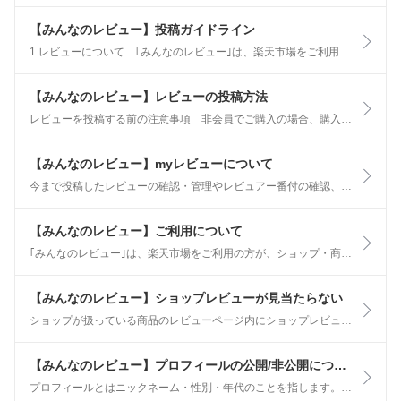
【みんなのレビュー】投稿ガイドライン
1.レビューについて ｢みんなのレビュー｣は、楽天市場をご利用されたユーザーが参加できる、商品や店舗の“感想”コミュニティです。 ユーザーがコメントや写真・動画でお買い物体験を投稿し、他のユーザーが商品や店舗を選ぶときに活用していただくことを目的としています。
【みんなのレビュー】レビューの投稿方法
レビューを投稿する前の注意事項 非会員でご購入の場合、購入後に会員登録を行ってもレビューを投稿することはできません。 レビューを投稿する場合には、事前に楽天会員登録をお願いします。 未購入の商品・未利用のショップには、レビューを投稿できません。
【みんなのレビュー】myレビューについて
今まで投稿したレビューの確認・管理やレビュアー番付の確認、レビュー未投稿の購入商品一覧の確認・投稿ページへのアクセス、など様々なことができるページです。 レビュアー番付やレビュー投稿状況の確認 レビュアー番付についてはレビュアー番付についてをご確認ください。
【みんなのレビュー】ご利用について
｢みんなのレビュー｣は、楽天市場をご利用の方が、ショップ・商品についての感想や評価を投稿したり、他の人のレビューを閲覧できる機能です。 レビューを投稿することで、ご自身の体験を共有し、他の購入者の参考になる情報を提供できます。
【みんなのレビュー】ショップレビューが見当たらない
ショップが扱っている商品のレビューページ内にショップレビューを確認できるリンクがあります。 商品レビューとショップレビューを簡単に切り替えて確認できますので、商品レビューページ上部の「ショップレビュー」を操作してご確認ください。
【みんなのレビュー】プロフィールの公開/非公開について
プロフィールとはニックネーム・性別・年代のことを指します。 プロフィールの公開/非公開は以下の手順で変更できます。 1.myレビューにアクセス 2.投稿済みレビューの中から対象のレビューの｢編集｣を押して編集ページにアクセス