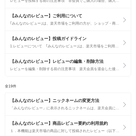
レビューを投稿する前の注意事項 非会員でご購入の場合、購入後に会員登録を行ってもレビューを投稿することはできません。 レビューを投稿する場合には、事前に楽天会員登録をお願いします。 未購入の商品・未利用のショップには、レビューを投稿できません。
【みんなのレビュー】ご利用について
｢みんなのレビュー｣は、楽天市場をご利用の方が、ショップ・商品についての感想や評価を投稿したり、他の人のレビューを閲覧できる機能です。 レビューを投稿することで、ご自身の体験を共有し、他の購入者の参考になる情報を提供できます。
【みんなのレビュー】投稿ガイドライン
1.レビューについて ｢みんなのレビュー｣は、楽天市場をご利用されたユーザーが参加できる、商品や店舗の“感想”コミュニティです。 ユーザーがコメントや写真・動画でお買い物体験を投稿し、他のユーザーが商品や店舗を選ぶときに活用していただくことを目的としています。
【みんなのレビュー】レビューの編集・削除方法
レビューを編集・削除する前の注意事項 楽天会員を退会した後にレビューを編集・削除することはできません ご注文から365日経過後にレビューを編集することはできません。 削除したレビューを元に戻すことはできません。
全19件
【みんなのレビュー】ニックネームの変更方法
「みんなのレビュー」に表示されるニックネームは、楽天会員に登録しているニックネームです。 詳しくは、ニックネームを変更したいをご確認ください。
【みんなのレビュー】商品レビュー要約の利用規約
１．本機能は楽天市場の商品に対して投稿されたレビュー（以下「商品レビュー」といいます）を要約して伝えることによりお客様の商品購入の参考にしていただくことを目的（以下「本目的」といいます）としたものです。