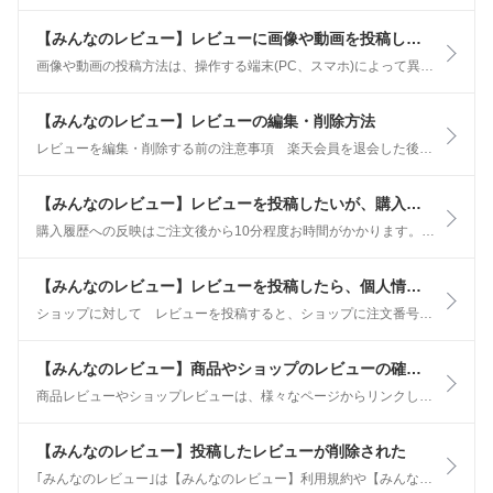
【みんなのレビュー】レビューに画像や動画を投稿したい
画像や動画の投稿方法は、操作する端末(PC、スマホ)によって異なります。ここではスマホでの操作を説明します。 レビューへの画像・動画投稿手順 1、購入履歴の｢商品レビューを書く｣をタップ 2、｢画像・動画を追加｣欄より、｢＋｣ボタンをタップ
【みんなのレビュー】レビューの編集・削除方法
レビューを編集・削除する前の注意事項 楽天会員を退会した後にレビューを編集・削除することはできません ご注文から365日経過後にレビューを編集することはできません。 削除したレビューを元に戻すことはできません。
【みんなのレビュー】レビューを投稿したいが、購入した商品が購入履歴に載っていない
購入履歴への反映はご注文後から10分程度お時間がかかります。 原則、お手元に商品が届いた後にレビューの投稿をお願いしておりますので、その頃には購入履歴に反映されております。 ※非会員でご購入の場合、購入後に会員登録を行ってもレビューを投稿することはできません。レビューを投稿する場合には、事前に楽天会員登録をお願いします。
【みんなのレビュー】レビューを投稿したら、個人情報はどこまで伝わりますか？
ショップに対して レビューを投稿すると、ショップに注文番号が通知されます。 お客様へのサポートが必要な場合など、ショップからお客様へご連絡する場合があります。予めご了承ください。 他のお客様に対して 投稿した内容は、他のお客様も確認ができます。
【みんなのレビュー】商品やショップのレビューの確認方法
商品レビューやショップレビューは、様々なページからリンクしています。 商品の購入を検討する際の参考にしてください。 ※ショップによってはレビューページに直接アクセスできるリンクを用意していない場合やページのデザインが異なりリンクが他の箇所にある場合があります。
【みんなのレビュー】投稿したレビューが削除された
｢みんなのレビュー｣は【みんなのレビュー】利用規約や【みんなのレビュー】投稿ガイドラインに沿って運営されております。 記載されている注意事項に該当していないかご確認ください。 また、以下の点に関しても、あわせてご確認ください。