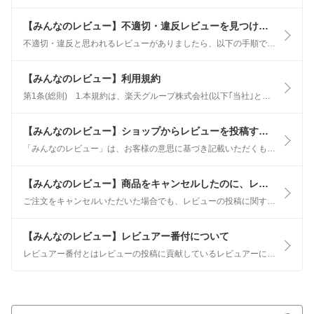
【みんなのレビュー】不適切・違反レビューを見つけた場合
不適切・違反と思われるレビューがありましたら、以下の手順で報告してください。 1.「不適切レビュー報告」ページにアクセスします 不適切・違反と思われるレビューの「不適切レビュー報告」よりアクセスしてください。
【みんなのレビュー】利用規約
第1条(総則) 1.本規約は、楽天グループ株式会社(以下｢当社｣といいます)が運営する｢みんなのレビュー｣(以下｢本サービス｣といい、第２条第２号に定義します)を利用する者(以下｢利用者｣といいます)が、利用に際し遵守すべき事項を定めたものです。当社は、利用者が本サービスを利用した場合、本規約に同意したものとみなします。
【みんなのレビュー】ショップからレビューを投稿するように強要された
「みんなのレビュー」は、お客様の意思に基づき記載いただくものです。 そのため、必ずしもレビューを書き込まなければならないものではありません。 しかし、個々のショップにおいて行っている「商品到着後にレビューへの書き込みキャンペーン」を申し込んだことによって特典を受ける場合には、レビューの書き込みにご協力ください。
【みんなのレビュー】商品をキャンセルしたのに、レビューの投稿に関するメールが届いた
ご注文をキャンセルいただいた場合でも、レビューの投稿に関するメールが届く場合がございます。 届いた場合は、お手数ですがこちらのメールは破棄していただきますようお願いいたします。
【みんなのレビュー】レビュアー番付について
レビュアー番付とはレビューの投稿に貢献しているレビュアーに贈られる称号です。 レビュアー番付はmyレビューよりご確認いただけます。 レビュアー番付の種類 横綱 ※最上位 大関 関脇 小結 前頭 幕下