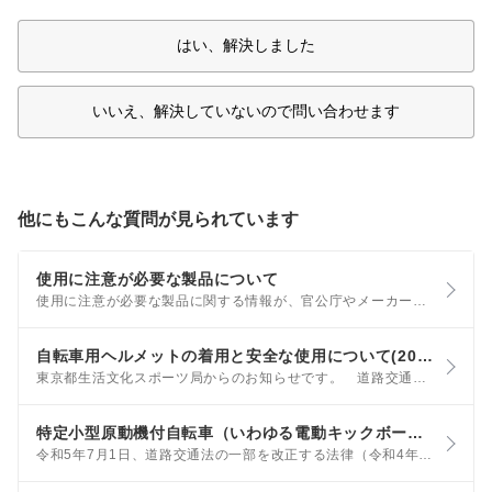
はい、解決しました
いいえ、解決していないので問い合わせます
他にもこんな質問が見られています
使用に注意が必要な製品について
使用に注意が必要な製品に関する情報が、官公庁やメーカー等のサイトに掲載されています。以下のような製品や事例に心当たりがある場合には、ぜひご確認ください。 また、楽天市場でご注文の商品が届かない・破損しているなどの場合には、楽天あんしんショッピングサービスをご利用ください。
自転車用ヘルメットの着用と安全な使用について(2024/4/15更新)
東京都生活文化スポーツ局からのお知らせです。 道路交通法の改正により、自転車利用時のヘルメット着用が全年齢で努力義務となったことを踏まえ、東京都は今年度、東京都商品等安全対策協議会において「自転車用ヘルメットの着用と安全な使用」に関する検討を行いました。このたび、協議会の報告書を踏まえて、自転車用ヘルメットに関するリーフレットがまとめられました。
特定小型原動機付自転車（いわゆる電動キックボードまたは電動バイク等）の安全な利用について（2023/8/3更新）
令和5年7月1日、道路交通法の一部を改正する法律（令和4年法律第32号）のうち、特定小型原動機付自転車（いわゆる電動キックボードまたは電動バイク等）の交通方法等に関する規定が施行されました。 特定小型原動機付自転車に該当する電動キックボード等の運転者が守るべき交通ルールは以下のとおりですので、ルールを正しく理解し、遵守しましょう。