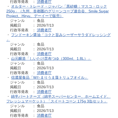
行政等発表 ：
消費者庁
・
オルター・トレード・ジャパン「黒砂糖：マスコ・ロック
250g」（九州、首都圏のグリーンコープ連合会、Smile Sugar
Project、Hiryu、デーイーで販売）
ジャンル ： 食品
掲載日 ： 2026/7/13
行政等発表 ：
消費者庁
・
フンドーキン醤油「コクと旨みシーザーサラダドレッシング
」
ジャンル ： 食品
掲載日 ： 2026/7/13
行政等発表 ：
消費者庁
・
山元醸造「しいたけ昆布つゆ（300ml、1.8L）」
ジャンル ： 食品
掲載日 ： 2026/7/13
行政等発表 ：
消費者庁
・
信濃屋食品「Wたまりうま藻トリュフオイル」
ジャンル ： 食品
掲載日 ： 2026/7/13
行政等発表 ：
消費者庁
・
綿半パートナーズ（綿半スーパーセンター、ホームエイド、
フレッシュマーケット）「スイートコーン 175g 3缶セット」
ジャンル ： 食品
掲載日 ： 2026/7/13
行政等発表 ：
消費者庁