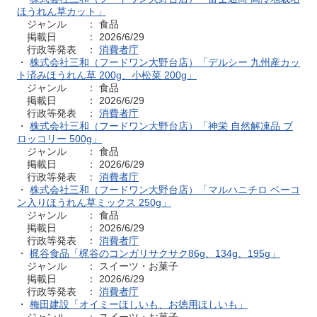
ほうれん草カット」
ジャンル ： 食品
掲載日 ： 2026/6/29
行政等発表 ：
消費者庁
・
株式会社三和（フードワン大野台店）「デルシー 九州産カッ
ト済みほうれん草 200g、小松菜 200g」
ジャンル ： 食品
掲載日 ： 2026/6/29
行政等発表 ：
消費者庁
・
株式会社三和（フードワン大野台店）「神栄 自然解凍品 ブ
ロッコリー 500g」
ジャンル ： 食品
掲載日 ： 2026/6/29
行政等発表 ：
消費者庁
・
株式会社三和（フードワン大野台店）「マルハニチロ ベーコ
ン入りほうれん草ミックス 250g」
ジャンル ： 食品
掲載日 ： 2026/6/29
行政等発表 ：
消費者庁
・
梶谷食品「梶谷のコンガリサクサク86g、134g、195g」
ジャンル ： スイーツ・お菓子
掲載日 ： 2026/6/29
行政等発表 ：
消費者庁
・
梅田建設「オイミーほしいも、お徳用ほしいも」