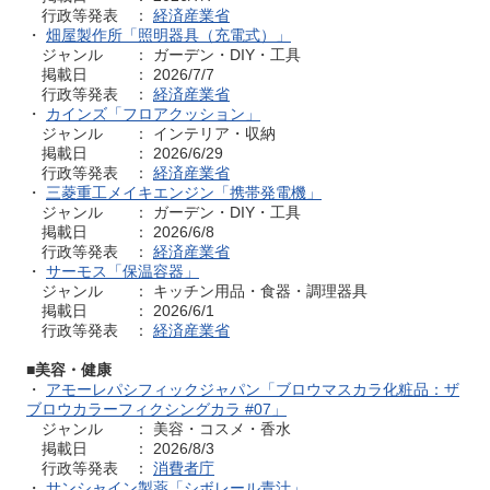
行政等発表 ：
経済産業省
・
畑屋製作所「照明器具（充電式）」
ジャンル ： ガーデン・DIY・工具
掲載日 ： 2026/7/7
行政等発表 ：
経済産業省
・
カインズ「フロアクッション」
ジャンル ： インテリア・収納
掲載日 ： 2026/6/29
行政等発表 ：
経済産業省
・
三菱重工メイキエンジン「携帯発電機」
ジャンル ： ガーデン・DIY・工具
掲載日 ： 2026/6/8
行政等発表 ：
経済産業省
・
サーモス「保温容器」
ジャンル ： キッチン用品・食器・調理器具
掲載日 ： 2026/6/1
行政等発表 ：
経済産業省
■美容・健康
・
アモーレパシフィックジャパン「ブロウマスカラ化粧品：ザ
ブロウカラーフィクシングカラ #07」
ジャンル ： 美容・コスメ・香水
掲載日 ： 2026/8/3
行政等発表 ：
消費者庁
・
サンシャイン製薬「シボレール青汁」