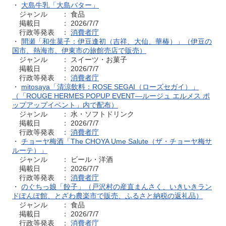
・
大島牛乳「大島バター」
ジャンル ： 食品
掲載日 ： 2026/7/7
行政等発表 ：
消費者庁
・
間瀬「和生菓子：伊豆逢初（吉祥、大仙、華椿）」（伊豆の
国市、熱海市、伊東市の旅館売店で販売）
ジャンル ： スイーツ・お菓子
掲載日 ： 2026/7/7
行政等発表 ：
消費者庁
・
mitosaya「清涼飲料：ROSE SEGAI（ローズセガイ）」
（「ROUGE HERMES POPUP EVENT―ルージュ エルメス ポ
ップアップイベント」内で配布）
ジャンル ： 水・ソフトドリンク
掲載日 ： 2026/7/7
行政等発表 ：
消費者庁
・
チョーヤ梅酒「The CHOYA Ume Salute（ザ・チョーヤ梅サ
ルーテ）」
ジャンル ： ビール・洋酒
掲載日 ： 2026/7/7
行政等発表 ：
消費者庁
・
のぐちっ娘「餃子」（戸沢村の産直まんさく、いきいきラン
ドぽんぽ館、とざわ農楽市で販売、ふるさと納税の返礼品）
ジャンル ： 食品
掲載日 ： 2026/7/7
行政等発表 ：
消費者庁