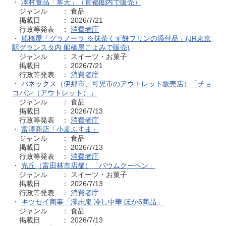
・
澤村食品「寒天」（首都圏内で販売）
ジャンル ： 食品
掲載日 ： 2026/7/21
行政等発表 ：
消費者庁
・
船橋屋「グラノーラ ※抹茶くず餅プリンの添付品」(JR東京
駅グランスタ内 船橋屋こよみで販売)
ジャンル ： スイーツ・お菓子
掲載日 ： 2026/7/21
行政等発表 ：
消費者庁
・
パネックス（伊那市、可児市のアウトレット販売店）「チョ
コパン（アウトレット）」
ジャンル ： 食品
掲載日 ： 2026/7/13
行政等発表 ：
消費者庁
・
富澤商店「小麦ふすま」
ジャンル ： 食品
掲載日 ： 2026/7/13
行政等発表 ：
消費者庁
・
光丘（富田林市店舗）「バウムクーヘン」
ジャンル ： スイーツ・お菓子
掲載日 ： 2026/7/13
行政等発表 ：
消費者庁
・
キツセイ商事「澤志庵 冷し中華 ほか6商品」
ジャンル ： 食品
掲載日 ： 2026/7/13