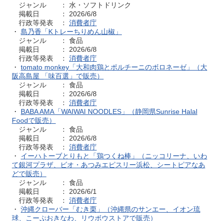
ジャンル ： 水・ソフトドリンク
掲載日 ： 2026/6/8
行政等発表 ：
消費者庁
・
島乃香「Kトレーちりめん山椒」
ジャンル ： 食品
掲載日 ： 2026/6/8
行政等発表 ：
消費者庁
・
tomato monkey「大和肉鶏とポルチーニのボロネーゼ」（大
阪高島屋 「味百選」で販売）
ジャンル ： 食品
掲載日 ： 2026/6/8
行政等発表 ：
消費者庁
・
BABA AMA「WAIWAI NOODLES」（静岡県Sunrise Halal
Foodで販売）
ジャンル ： 食品
掲載日 ： 2026/6/8
行政等発表 ：
消費者庁
・
イーハトーブとりもと「鶏つくね棒」（ニッコリーナ、いわ
て銀河プラザ、ビオ・あつみエピスリー浜松、シートピアなあ
どで販売）
ジャンル ： 食品
掲載日 ： 2026/6/1
行政等発表 ：
消費者庁
・
沖縄クローバー「むき栗」（沖縄県のサンエー、イオン琉
球、こーぷおきなわ、リウボウストアで販売）