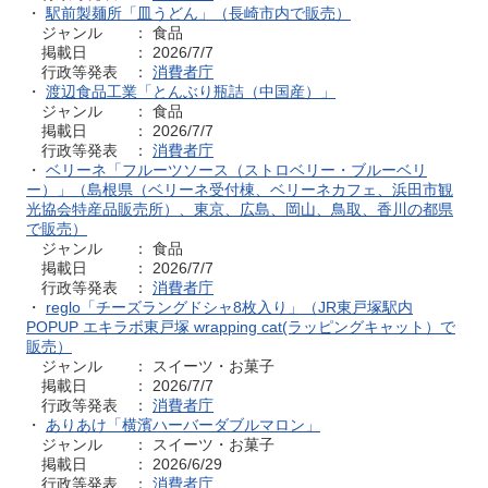
・
駅前製麺所「皿うどん」（長崎市内で販売）
ジャンル ： 食品
掲載日 ： 2026/7/7
行政等発表 ：
消費者庁
・
渡辺食品工業「とんぶり瓶詰（中国産）」
ジャンル ： 食品
掲載日 ： 2026/7/7
行政等発表 ：
消費者庁
・
ベリーネ「フルーツソース（ストロベリー・ブルーベリ
ー）」（島根県（ベリーネ受付棟、ベリーネカフェ、浜田市観
光協会特産品販売所）、東京、広島、岡山、鳥取、香川の都県
で販売）
ジャンル ： 食品
掲載日 ： 2026/7/7
行政等発表 ：
消費者庁
・
reglo「チーズラングドシャ8枚入り」（JR東戸塚駅内
POPUP エキラボ東戸塚 wrapping cat(ラッピングキャット）で
販売）
ジャンル ： スイーツ・お菓子
掲載日 ： 2026/7/7
行政等発表 ：
消費者庁
・
ありあけ「横濱ハーバーダブルマロン」
ジャンル ： スイーツ・お菓子
掲載日 ： 2026/6/29
行政等発表 ：
消費者庁