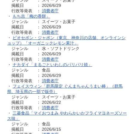
ジャンル ： スイーツ・お菓子
掲載日 ： 2026/6/29
行政等発表 ：
消費者庁
・
もち吉「梅の香餅」
ジャンル ： スイーツ・お菓子
掲載日 ： 2026/6/29
行政等発表 ：
消費者庁
・
ビオセボン・ジャポン（東京、神奈川の店舗、オンラインシ
ョップ）「オーガニックレモン果汁」
ジャンル ： 水・ソフトドリンク
掲載日 ： 2026/6/29
行政等発表 ：
消費者庁
・
ナカダイ「まるごといわしのパリパリ焼」
ジャンル ： 食品
掲載日 ： 2026/6/29
行政等発表 ：
消費者庁
・
フェイスウィン「群馬限定 ぐんまちゃんうまい棒」（群馬
県、埼玉県の一部で販売）
ジャンル ： スイーツ・お菓子
掲載日 ： 2026/6/22
行政等発表 ：
消費者庁
・
三菱食品「マイおつまみ やわらかいかフライマヨネーズソー
ス味」
ジャンル ： 食品
掲載日 ： 2026/6/15