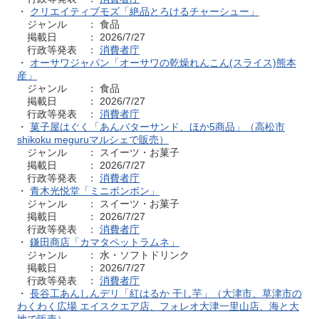
・
クリエイティブモズ「絶品とろけるチャーシュー」
ジャンル ： 食品
掲載日 ： 2026/7/27
行政等発表 ：
消費者庁
・
オーサワジャパン「オーサワの乾燥れんこん(スライス)熊本
産」
ジャンル ： 食品
掲載日 ： 2026/7/27
行政等発表 ：
消費者庁
・
菓子屋はぐく「あんバターサンド、ほか5商品」（高松市
shikoku meguruマルシェで販売）
ジャンル ： スイーツ・お菓子
掲載日 ： 2026/7/27
行政等発表 ：
消費者庁
・
青木光悦堂「ミニボンボン」
ジャンル ： スイーツ・お菓子
掲載日 ： 2026/7/27
行政等発表 ：
消費者庁
・
鎌田商店「カマタペットラムネ」
ジャンル ： 水・ソフトドリンク
掲載日 ： 2026/7/27
行政等発表 ：
消費者庁
・
長谷工あんしんデリ「紅はるか 干し芋」（大津市、草津市の
わくわく広場 エイスクエア店、フォレオ大津一里山店、海と大