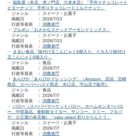
・
福島屋（本店、虎ノ門店、六本木店）「手作りチョコレート
ビターナッツ、手作りチョコレートミルクナッツ」
ジャンル ： スイーツ・お菓子
掲載日 ： 2026/7/13
行政等発表 ：
消費者庁
・
ブルボン「おさかなスナックアーモンドミックス」
ジャンル ： スイーツ・お菓子
掲載日 ： 2026/7/13
行政等発表 ：
消費者庁
・
まるい食品「味付け玉こんにゃく6個入り、イカ入り味付け
玉こんにゃく6個入り」
ジャンル ： 食品
掲載日 ： 2026/7/7
行政等発表 ：
消費者庁
・
あらびか「あらびかドレッシング」（Amazon、店頭、宮崎
商店、スーパーハズイ西店、水口店、守山店で販売）
ジャンル ： 食品
掲載日 ： 2026/7/7
行政等発表 ：
消費者庁
・
バロー（スーパーマーケットバロー、ホームセンターバロ
ー、中部薬品、食鮮館タイヨー、サンコー、ドミー、フタバ
ヤ、公正屋の各店舗）「valor select 彩りかりんとう」
ジャンル ： スイーツ・お菓子
掲載日 ： 2026/7/7
行政等発表 ：
消費者庁