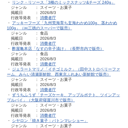
・
リンク・リソース「3種のミックスナッツ&チーズ 240g」
ジャンル ： スイーツ・お菓子
掲載日 ： 2026/8/3
行政等発表 ：
消費者庁
・
アッキーフーズ「九州荒海育ち玄海わかめ100g、茎わかめ
100g」（㈱三徳のスーパーで販売）
ジャンル ： 食品
掲載日 ： 2026/8/3
行政等発表 ：
消費者庁
・
酢屋亀本店「なすの辛子漬け」（長野市内で販売）
ジャンル ： 食品
掲載日 ： 2026/8/3
行政等発表 ：
消費者庁
・
ジェラートマリノ「イチゴミルク」（田中ストロベリーファ
ーム、みらい清瀬新鮮館、西東京ふれあい新鮮館で販売）
ジャンル ： スイーツ・お菓子
掲載日 ： 2026/8/3
行政等発表 ：
消費者庁
・
ずうちふうず「チーズケーキ、アップルポテト、ツインアッ
プルパイ」（大阪府寝屋川市で販売）
ジャンル ： スイーツ・お菓子
掲載日 ： 2026/8/3
行政等発表 ：
消費者庁
・
シヤロン「焼き菓子：バトンマレショー」
ジャンル ： スイーツ・お菓子