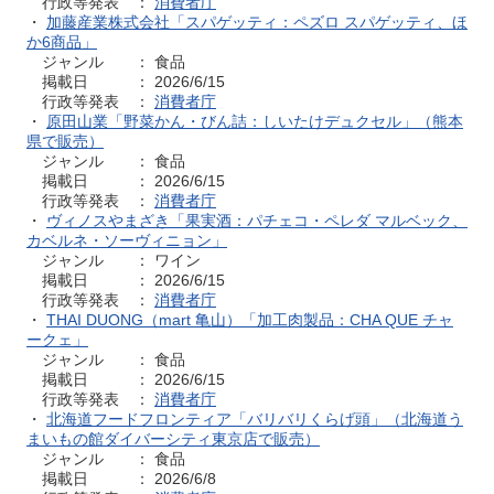
行政等発表 ：
消費者庁
・
加藤産業株式会社「スパゲッティ：ペズロ スパゲッティ、ほ
か6商品」
ジャンル ： 食品
掲載日 ： 2026/6/15
行政等発表 ：
消費者庁
・
原田山業「野菜かん・びん詰：しいたけデュクセル」（熊本
県で販売）
ジャンル ： 食品
掲載日 ： 2026/6/15
行政等発表 ：
消費者庁
・
ヴィノスやまざき「果実酒：パチェコ・ペレダ マルベック、
カベルネ・ソーヴィニョン」
ジャンル ： ワイン
掲載日 ： 2026/6/15
行政等発表 ：
消費者庁
・
THAI DUONG（mart 亀山）「加工肉製品：CHA QUE チャ
ークェ」
ジャンル ： 食品
掲載日 ： 2026/6/15
行政等発表 ：
消費者庁
・
北海道フードフロンティア「バリバリくらげ頭」（北海道う
まいもの館ダイバーシティ東京店で販売）
ジャンル ： 食品
掲載日 ： 2026/6/8