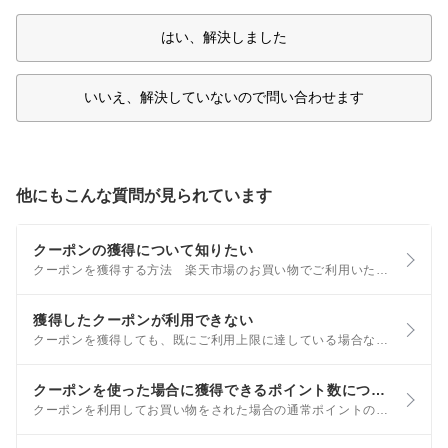
はい、解決しました
いいえ、解決していないので問い合わせます
他にもこんな質問が見られています
クーポンの獲得について知りたい
クーポンを獲得する方法 楽天市場のお買い物でご利用いただけるクーポンには、ご自身で獲得いただくクーポンと楽天市場やショップからプレゼントされるクーポンの2種類があります。 獲得方法や獲得済みクーポンの確認方法はRaCouponご利用ガイドをご確認ください。
獲得したクーポンが利用できない
クーポンを獲得しても、既にご利用上限に達している場合など、必ず利用できるとは限りません。 獲得したクーポンの利用条件など、詳細はmyクーポンをご確認ください。 獲得したクーポンが買い物ステップ上で選択できない・表示されない場合は、以下の理由が考えられます。
クーポンを使った場合に獲得できるポイント数について知りたい
クーポンを利用してお買い物をされた場合の通常ポイントの計算方法は以下のとおりです。 クーポン利用時の獲得ポイント = (商品価格 – クーポン値引き額) x ポイント倍率 ※クーポンの種類・組み合わせや金額によって計算結果が異なる場合もございます。