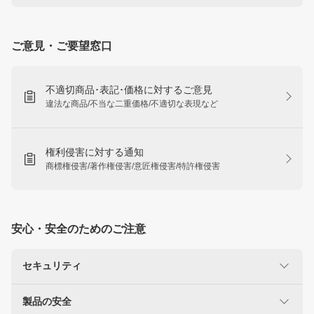
ご意見・ご要望窓口
不適切商品･表記･価格に対するご意見
違法な商品/不当な二重価格/不適切な表現など
権利侵害に対する通知
商標権侵害/著作権侵害/意匠権侵害/特許権侵害
安心・安全のためのご注意
セキュリティ
製品の安全
楽天を装った不正にご注意ください