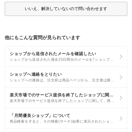
いいえ、解決していないので問い合わせます
他にもこんな質問が見られています
ショップから送信されたメールを確認したい
ショップから送信された過去25日間分のメールを｢ショップからのメール｣機能にて、ご確認いただけます。 ご利用にはメールアドレスの認証手続きが必要です。認証後の有効期限は1か月です。 手順は以下をご参照ください。
ショップへ連絡をとりたい
ショップへの連絡は、注文前は商品ページから、注文後は購入履歴または注文詳細の確認から可能です。 詳しくは、以下をご覧ください。 注文前の場合・注文キャンセル完了後の場合 商品について等、注文前のショップへの連絡は、商品ページ左下｢ショップへ相談｣(楽天会員のみ※非会員は不可)や、商品ページ下部の｢商品についての問い合わせ｣から可能です。
楽天市場でのサービス提供を終了したショップに関するお問合せについて
楽天市場でのサービス提供を終了したショップに関して、商品や過去のご注文に関するお問合せは、直接当該企業へご連絡いただきますようお願い申し上げます。
「月間優良ショップ」について
商品検索をすると、その検索(サーチ)結果に表示されたショップ名の右側に「月間優良ショップ」というラベルがついている場合があります。 お客様から特に高い評価をいただいているショップに表示されるラベルです。