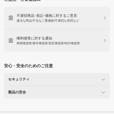
不適切商品･表記･価格に対するご意見
違法な商品/不当な二重価格/不適切な表現など
権利侵害に対する通知
商標権侵害/著作権侵害/意匠権侵害/特許権侵害
安心・安全のためのご注意
セキュリティ
製品の安全
楽天を装った不正にご注意ください
なりすましサイト・偽メール報告
使用に注意が必要な製品