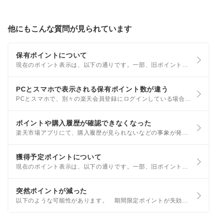
他にもこんな質問が見られています
保有ポイントについて
現在のポイント表示は、以下の通りです。一部、旧ポイント表示の場合があります。 保有ポイントとは 利用可能ポイントや運用しているポイントなど、あなたが今お持ちのポイントの合計です。楽天ペイ残高（楽天キャッシュ）は含まれません。
PCとスマホで表示される保有ポイント数が違う
PCとスマホで、別々の楽天会員登録にログインしている場合があります。 楽天会員登録を複数お持ちの場合には、利用しない方の楽天会員登録で楽天ポイントを使い切ってから、会員登録の削除を行ってください。
ポイントや購入履歴が確認できなくなった
楽天市場アプリにて、購入履歴が見られないなどの事象が発生する場合、アプリ・OSのアップデートが必要になります。 iOS：楽天市場アプリ v13.0.0以上、iOS16以上 Android：楽天市場アプリ
獲得予定ポイントについて
現在のポイント表示は、以下の通りです。一部、旧ポイント表示の場合があります。 獲得予定ポイントについて 今後、進呈される予定のポイントです。獲得予定ポイントが利用可能ポイントになると、各サービスで利用できるようになります。
突然ポイントが減った
以下のような可能性があります。 期間限定ポイントが失効した可能性 失効した期間限定ポイントはお戻しできません。 期間限定ポイントの確認は、楽天PointClubの左上部にある｢期間限定ポイント｣をご確認ください。