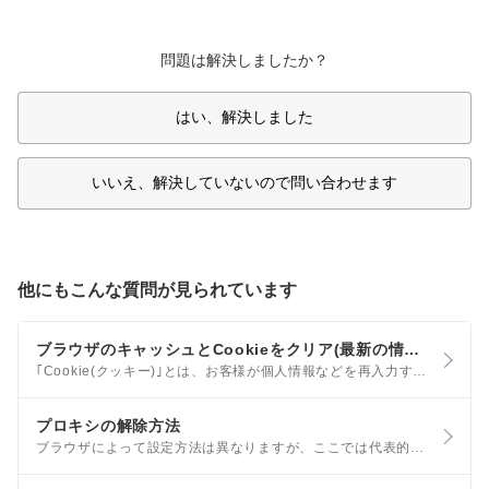
問題は解決しましたか？
はい、解決しました
いいえ、解決していないので問い合わせます
他にもこんな質問が見られています
ブラウザのキャッシュとCookieをクリア(最新の情報を読み込む)する方法
｢Cookie(クッキー)｣とは、お客様が個人情報などを再入力する手間を省くための技術です。 また、Cookieの受け渡しは、お客様がお使いのブラウザが行っており、お客様側で特別な操作を行わなくても通常は正常にやりとりされます。
プロキシの解除方法
ブラウザによって設定方法は異なりますが、ここでは代表的なブラウザとして、Google Chromeの設定方法を参考までにご案内します。 ただし、会社や学校による独自のネットワーク設定やご契約のプロバイダの接続方法によっては、プロキシ経由でなければインターネットへ接続できない場合があります。この場合は、ネットワークの管理者やご契約のプロバイダへお問い合わせください。