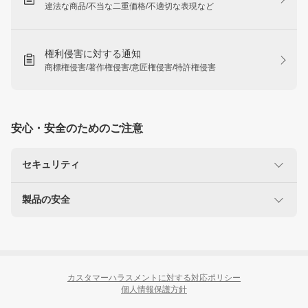
違法な商品/不当な二重価格/不適切な表現など
権利侵害に対する通知
商標権侵害/著作権侵害/意匠権侵害/特許権侵害
安心・安全のためのご注意
セキュリティ
製品の安全
楽天を装った不正にご注意ください
なりすましサイト・偽メール報告
使用に注意が必要な製品
リコール製品に関する情報
カスタマーハラスメントに対する対応ポリシー
個人情報保護方針