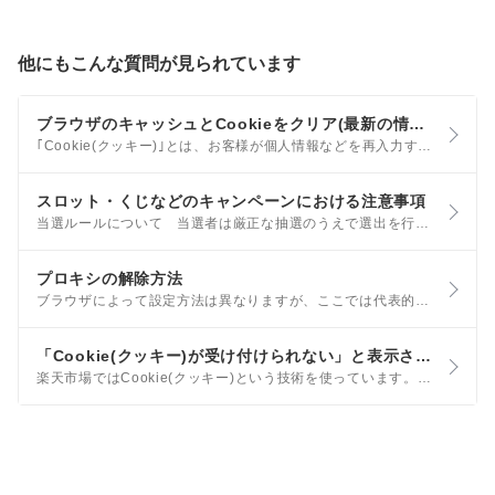
他にもこんな質問が見られています
ブラウザのキャッシュとCookieをクリア(最新の情報を読み込む)する方法
｢Cookie(クッキー)｣とは、お客様が個人情報などを再入力する手間を省くための技術です。 また、Cookieの受け渡しは、お客様がお使いのブラウザが行っており、お客様側で特別な操作を行わなくても通常は正常にやりとりされます。
スロット・くじなどのキャンペーンにおける注意事項
当選ルールについて 当選者は厳正な抽選のうえで選出を行います 弊社にて不正と判断した場合には特典の付与を取り消させていただくことがございます 当選で獲得されたポイントは他の会員に譲渡したり、会員間でポイントを共有したりすることはできません
プロキシの解除方法
ブラウザによって設定方法は異なりますが、ここでは代表的なブラウザとして、Google Chromeの設定方法を参考までにご案内します。 ただし、会社や学校による独自のネットワーク設定やご契約のプロバイダの接続方法によっては、プロキシ経由でなければインターネットへ接続できない場合があります。この場合は、ネットワークの管理者やご契約のプロバイダへお問い合わせください。
「Cookie(クッキー)が受け付けられない」と表示される
楽天市場ではCookie(クッキー)という技術を使っています。「Cookieが受け付けられない」と表示される場合には、以下の可能性が考えられますのでご確認ください。 iOS(Safari)の場合 Android(Google Chrome)の場合