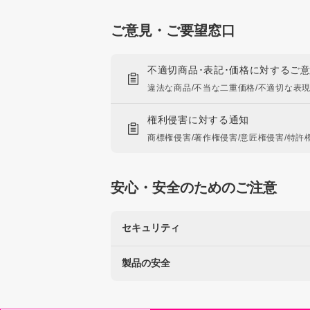
ご意見・ご要望窓口
不適切商品･表記･価格に対するご
違法な商品/不当な二重価格/不適切な表
権利侵害に対する通知
商標権侵害/著作権侵害/意匠権侵害/特許
安心・安全のためのご注意
セキュリティ
製品の安全
楽天を装った不正にご注意ください
なりすましサイト・偽メール報告
使用に注意が必要な製品