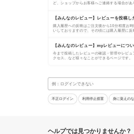
ど、ショップからお客様へご連絡する場合があ
のお客様も確認ができます。
【みんなのレビュー】レビューを投稿し
購入履歴への反映はご注文後から10分程度お
いしておりますので、その頃には購入履歴に反
もレビューを投稿することはできません。レビ
【みんなのレビュー】myレビューにつ
今まで投稿したレビューの確認・管理やレビュ
クセス、など様々なことができるページです。
ビュアー番付についてをご確認ください。
不正ログイン
利用停止措置
身に覚えの
ヘルプでは見つかりませんか？