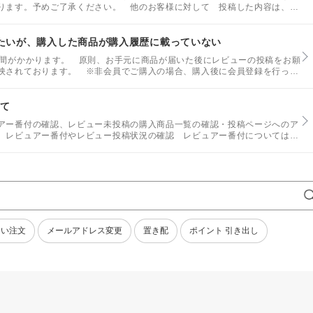
ります。予めご了承ください。 他のお客様に対して 投稿した内容は、他
たいが、購入した商品が購入履歴に載っていない
時間がかかります。 原則、お手元に商品が届いた後にレビューの投稿をお願
映されております。 ※非会員でご購入の場合、購入後に会員登録を行って
ューを投稿する場合には、事前に楽天会員登録をお願いします。
いて
アー番付の確認、レビュー未投稿の購入商品一覧の確認・投稿ページへのア
 レビュアー番付やレビュー投稿状況の確認 レビュアー番付についてはレ
ない注文
メールアドレス変更
置き配
ポイント 引き出し