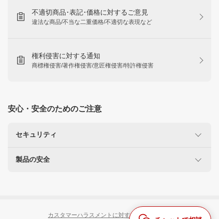
不適切商品･表記･価格に対するご意見
違法な商品/不当な二重価格/不適切な表現など
権利侵害に対する通知
商標権侵害/著作権侵害/意匠権侵害/特許権侵害
安心・安全のためのご注意
セキュリティ
製品の安全
楽天を装った不正にご注意ください
なりすましサイト・偽メール報告
使用に注意が必要な製品
リコール製品に関する情報
カスタマーハラスメントに対する対応ポリシー