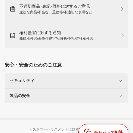
不適切商品･表記･価格に対するご意見
違法な商品/不当な二重価格/不適切な表現など
権利侵害に対する通知
商標権侵害/著作権侵害/意匠権侵害/特許権侵害
安心・安全のためのご注意
セキュリティ
製品の安全
楽天を装った不正にご注意ください
なりすましサイト・偽メール報告
使用に注意が必要な製品
リコール製品に関する情報
カスタマーハラスメントに対する対応ポリシー
チャットで相談